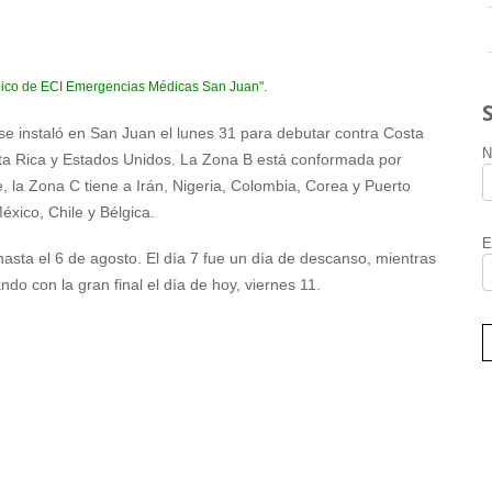
édico de ECI Emergencias Médicas San Juan".
e instaló en San Juan el lunes 31 para debutar contra Costa
N
sta Rica y Estados Unidos. La Zona B está conformada por
e, la Zona C tiene a Irán, Nigeria, Colombia, Corea y Puerto
éxico, Chile y Bélgica.
E
asta el 6 de agosto. El día 7 fue un día de descanso, mientras
ndo con la gran final el día de hoy, viernes 11.