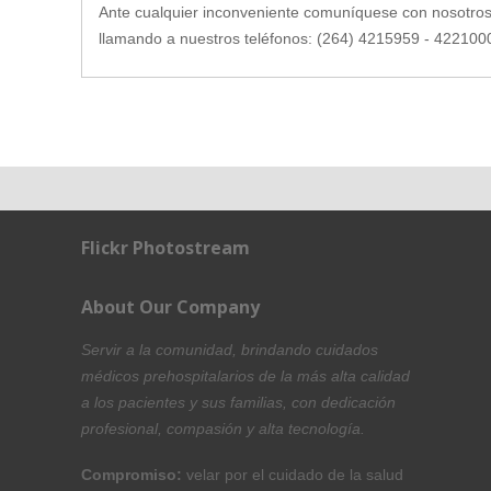
Ante cualquier inconveniente comuníquese con nosotros
llamando a nuestros teléfonos: (264) 4215959 - 422100
Flickr Photostream
About Our Company
Servir a la comunidad, brindando cuidados
médicos prehospitalarios de la más alta calidad
a los pacientes y sus familias, con dedicación
profesional, compasión y alta tecnología.
Compromiso:
velar por el cuidado de la salud