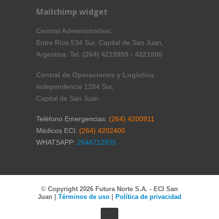
Mailchimp widget
Central Administrativa:
Entre Ríos 534 Sur, Capital de San Juan,
Argentina. Tel.
(264) 4215959 - 4221000
Central de Operaciones y Logística
Independencia 1284 Sur,
Capital de San Juan.
Teléfono Emergencias:
(264) 4200911
Médicos ECI:
(264) 4202400
WHATSAPP:
2646712835
©
Copyright 2026 Futura Norte S.A. - ECI San
Juan
|
Términos de uso
|
Política de privacidad